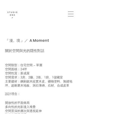
『 漫。境 』／ A Moment
關於空間與光的隱性對話
空間類型：住宅空間 – 單層
空間面積：24坪
空間性質：新成屋
空間需求：3房、2廳、2衛、1廚、1儲藏室
主要建材：鋼刷鋸木紋實木皮、礦物塗料、無縫地
坪、超耐磨木地板、洞石薄磚、石材、合成皮革
​設計理念：
開放性的平面佈局
多向性的光影漫入堆疊
空間景深的層次與透視延伸