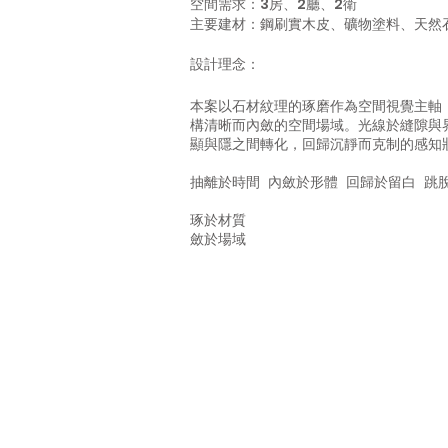
空間需求：3房、2廳、2衛
主要建材：鋼刷實木皮、礦物塗料、天然
​設計理念：
本案以石材紋理的琢磨作為空間視覺主軸
構清晰而內斂的空間場域。光線於縫隙與
顯與隱之間轉化，回歸沉靜而克制的感知
抽離於時間 內斂於形體 回歸於留白 跳
琢於材質
NTIAL
斂於場域