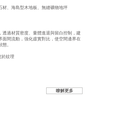
石材、海島型木地板、無縫礦物地坪
，透過材質密度、量體進退與留白控制，建
界面間流動，強化虛實對比，使空間邊界在
狀態。
脫於紋理
瞭解更多