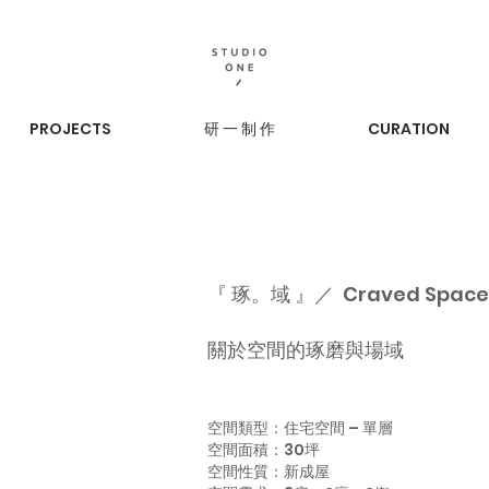
PROJECTS
研 一 制 作
CURATION
『 琢。域 』／ Craved Space
關於空間的琢磨與場域
空間類型：住宅空間 – 單層
空間面積：30坪
空間性質：新成屋